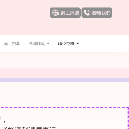
義工招募
長洲鍾義
職位空缺
醫，