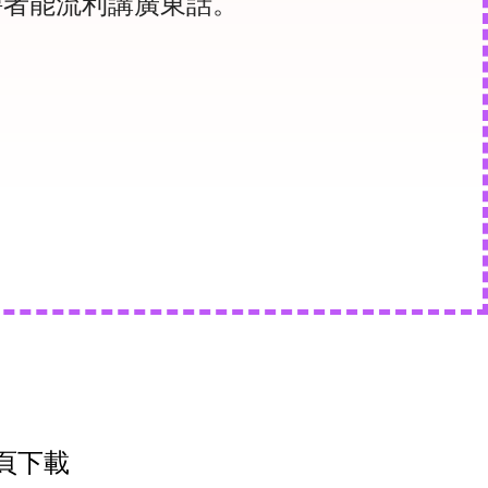
聘者能流利講廣東話。
頁下載