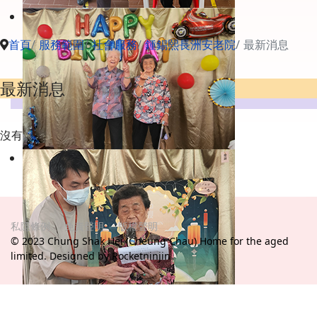
首頁
服務範圍
社會服務
鍾錫熙長洲安老院
最新消息
最新消息
沒有
私隱條例
免責聲明
版權聲明
© 2023 Chung Shak Hei (Cheung Chau) Home for the aged
limited. Designed by Rocketninjin